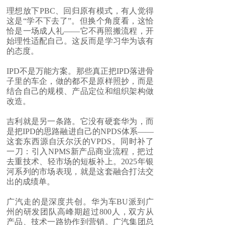
理想放下PBC、回归原有模式，有人觉得
这是“学不下去了”。但换个角度看，这恰
恰是一场成人礼——它不再照搬流程，开
始理性适配自己。这反而是学习华为该有
的态度。
IPD不是万能方案。那些真正把IPD落进骨
子里的车企，做的都不是原样照抄，而是
结合自己的规模、产品定位和组织架构做
改造。
吉利就是另一条路。它没有硬套华为，而
是把IPD的思路融进自己的NPDS体系——
这套东西源自沃尔沃的VPDS。同时补了
一刀：引入NPMS新产品商业流程，把过
去重技术、轻市场的短板补上。2025年银
河系列的市场表现，就是这套融合打法交
出的成绩单。
广汽走的是深度共创。华为车BU派到广
州的研发团队高峰期超过800人，双方从
产品、技术一路协作到营销。广汽集团总