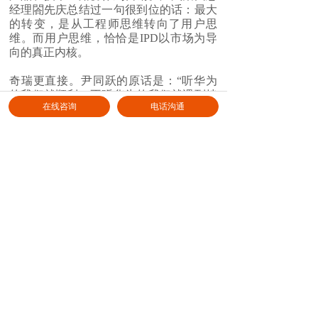
经理閤先庆总结过一句很到位的话：最大
的转变，是从工程师思维转向了用户思
维。而用户思维，恰恰是IPD以市场为导
向的真正内核。
奇瑞更直接。尹同跃的原话是：“听华为
的我们就顺利，不听华为的我们就遇到挫
在线咨询
电话沟通
折。”奇瑞把智界定为集团最高优先级战
略，先设产销服一体化、独立核算的品牌
事业部，接着注册成立全资子公司，品牌
独立运营，决策链条拉直，华为技术团队
深度参与研发和决策。
这些路径各不相同，但回头看有一个共同
点：一把手亲自下场，组织放下身段，结
合自己的情况做适配。不端着，不改。
说到底，学习IPD也就是这么回事——把
IPMT投资决策评审、PDT项目例会、DCP
决策检查点跑通，把复盘做透，把一次次
例外事项管成例行动作。这些事不需要什
么天赋，需要的是长期坚持。而大多数企