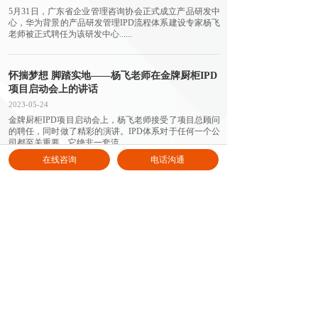
5月31日，广东省企业管理咨询协会正式成立产品研发中
心，华为背景的产品研发管理IPD流程体系建设专家杨飞
老师被正式聘任为该研发中心......
怀揣梦想 脚踏实地——杨飞老师在金牌厨柜IPD
项目启动会上的讲话
2023-05-24
金牌厨柜IPD项目启动会上，杨飞老师接受了项目总顾问
的聘任，同时做了精彩的演讲。IPD体系对于任何一个公
司都至关重要，它绝非一套流......
在线咨询
电话沟通
<
1
2
>
0755 - 8626 9623
微信：EasyFunJob_CA
邮箱：contact@easyfunjob.com